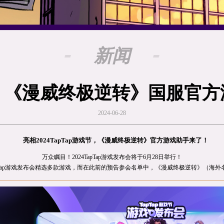
新闻
】《漫威终极逆转》国服官方
2024-06-28
亮相2024TapTap游戏节，《漫威终极逆转》官方游戏助手来了！
万众瞩目！2024TapTap游戏发布会将于6月28日举行！
Tap游戏发布会精选多款游戏，而在此前的预告参会名单中，《漫威终极逆转》（海外名：