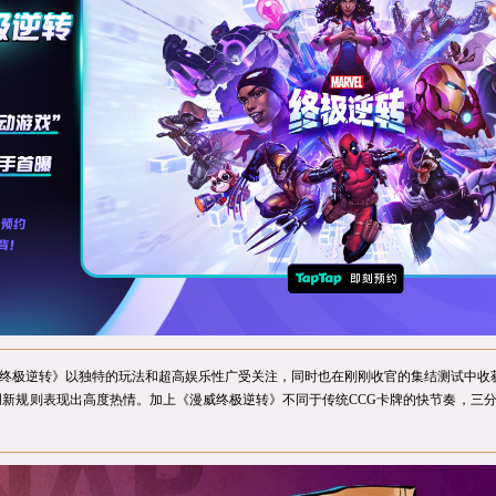
终极逆转》以独特的玩法和超高娱乐性广受关注，同时也在刚刚收官的集结测试中收获了
内的创新规则表现出高度热情。加上《漫威终极逆转》不同于传统CCG卡牌的快节奏，