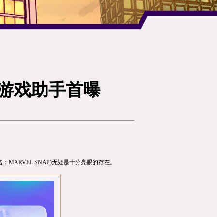
游戏助手首曝
MARVEL SNAP)无疑是十分亮眼的存在。