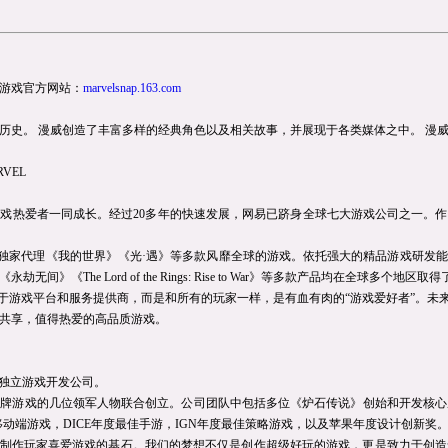
游戏官方网站：
marvelsnap.163.com
史。 漫威创造了丰富多样的经典角色以及相关故事，并展现于各类媒体之中。 漫
RVEL
戏热爱者一同成长。经过20多年的快速发展，网易已跻身全球七大游戏公司之一。
独家代理《我的世界》《光·遇》等多款风靡全球的游戏。依托强大的精品游戏研发
《The Lord of the Rings: Rise to War》等多款产品均在全球多个地
游戏平台和服务提供商，而是和所有的玩家一样，是有血有肉的“游戏爱好者”。未来
共享，值得热爱的高品质游戏。
荣的独立游戏开发公司。
游戏的几位领军人物联合创立。公司团队中包括多位《炉石传说》创始和开发核心成员
年度最佳移动端游戏，DICE年度最佳手游，IGN年度最佳策略游戏，以及苹果年度设计创新奖
的游戏团队是制作玩家喜爱游戏的基石。我们的梦想不仅是创作超级好玩的游戏，更是致力于