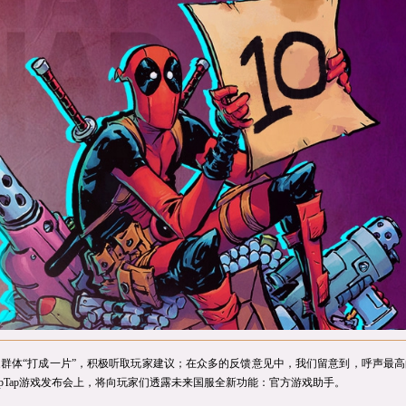
群体“打成一片”，积极听取玩家建议；在众多的反馈意见中，我们留意到，呼声最
pTap游戏发布会上，将向玩家们透露未来国服全新功能：官方游戏助手。