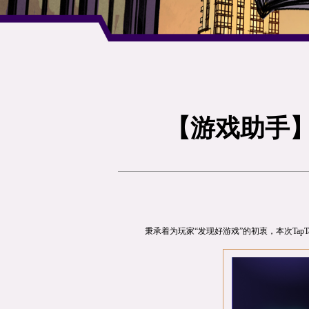
【游戏助手
秉承着为玩家“发现好游戏”的初衷，本次Tap